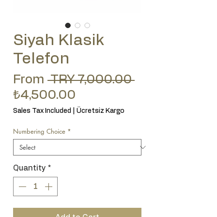
Siyah Klasik
Telefon
Regular Price
From
 TRY 7,000.00 
Sale Price
₺4,500.00
Sales Tax Included
|
Ücretsiz Kargo
Numbering Choice
*
Quantity
*