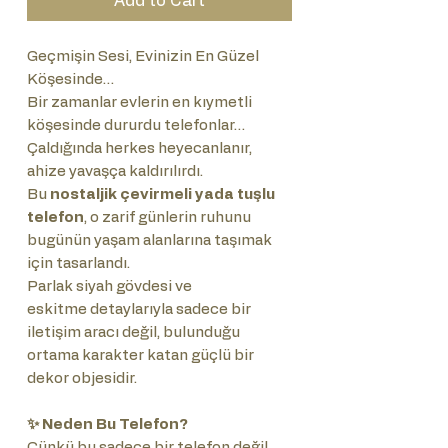
Add to Cart
Geçmişin Sesi, Evinizin En Güzel
Köşesinde…
Bir zamanlar evlerin en kıymetli
köşesinde dururdu telefonlar…
Çaldığında herkes heyecanlanır,
ahize yavaşça kaldırılırdı.
Bu
nostaljik çevirmeli yada tuşlu
telefon
, o zarif günlerin ruhunu
bugünün yaşam alanlarına taşımak
için tasarlandı.
Parlak siyah gövdesi ve
eskitme detaylarıyla sadece bir
iletişim aracı değil, bulunduğu
ortama karakter katan güçlü bir
dekor objesidir.
✨ Neden Bu Telefon?
Çünkü bu sadece bir telefon değil…