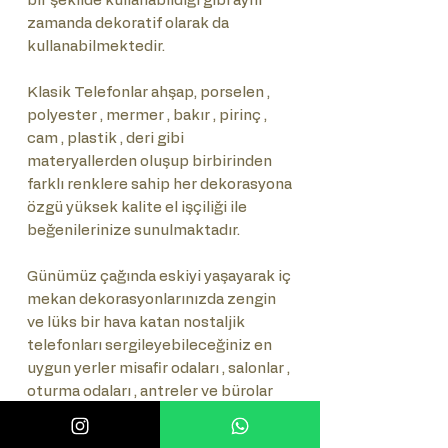
bir şekilde kullanabildiği gibi aynı
zamanda dekoratif olarak da
kullanabilmektedir.
Klasik Telefonlar ahşap, porselen ,
polyester , mermer , bakır , pirinç ,
cam , plastik , deri gibi
materyallerden oluşup birbirinden
farklı renklere sahip her dekorasyona
özgü yüksek kalite el işçiliği ile
beğenilerinize sunulmaktadır.
Günümüz çağında eskiyi yaşayarak iç
mekan dekorasyonlarınızda zengin
ve lüks bir hava katan nostaljik
telefonları sergileyebileceğiniz en
uygun yerler misafir odaları , salonlar ,
oturma odaları , antreler ve bürolar
gibi alanlardır. Aynı şekilde antrede
giriş bölgesinde dekoratif dresuarlar