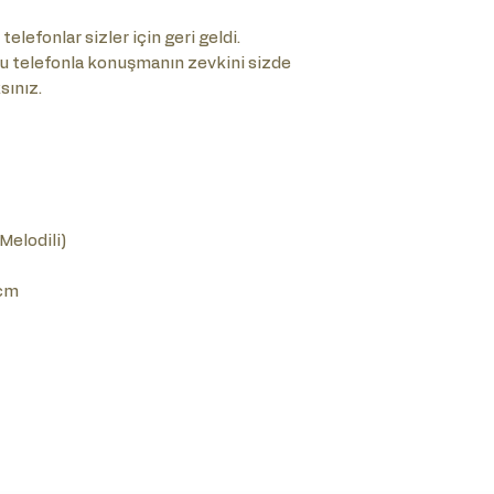
telefonlar sizler için geri geldi.
u telefonla konuşmanın zevkini sizde
ınız.
-Melodili)
cm