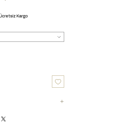
Sale Price
Ücretsiz Kargo
aratör takımını seçiniz.