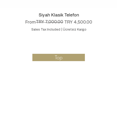
Quick View
Siyah Klasik Telefon
Regular Price
Sale Price
TRY 7,000.00
From
TRY 4,500.00
Sales Tax Included
|
Ücretsiz Kargo
Top