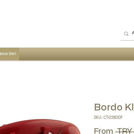
sive Seri
Bordo Kl
SKU: CT-05BDDF
From
 TRY