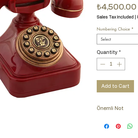
₺4,500.00
Sales Tax Included
|
Numbering Choice
*
Select
Quantity
*
Add to Cart
Önemli Not
Lütfen ürünün num
(Tuşlu-Çevirmeli)