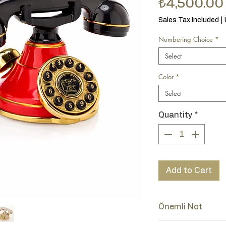
₺4,500.00
Sales Tax Included
|
Numbering Choice
*
Select
Color
*
Select
Quantity
*
Add to Cart
Önemli Not