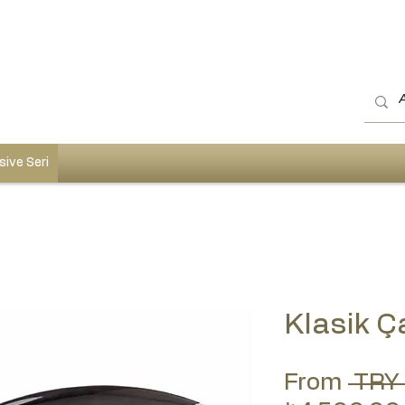
sive Seri
Klasik Ç
From
 TRY