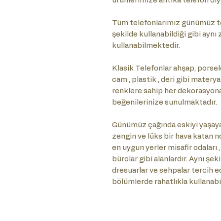
ürünlerimize antika telefon diy
Tüm telefonlarımız günümüz te
şekilde kullanabildiği gibi ayn
kullanabilmektedir.
Klasik Telefonlar ahşap, porselen
cam , plastik , deri gibi matery
renklere sahip her dekorasyona ö
beğenilerinize sunulmaktadır.
Günümüz çağında eskiyi yaşaya
zengin ve lüks bir hava katan no
en uygun yerler misafir odaları ,
bürolar gibi alanlardır. Aynı şe
dresuarlar ve sehpalar tercih e
bölümlerde rahatlıkla kullanabil