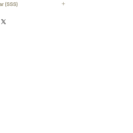
aratör takımını seçiniz.
ar (SSS)
lara bakmak için
burayı