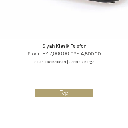
Quick View
Siyah Klasik Telefon
Regular Price
Sale Price
TRY 7,000.00
From
TRY 4,500.00
Sales Tax Included
|
Ücretsiz Kargo
Top