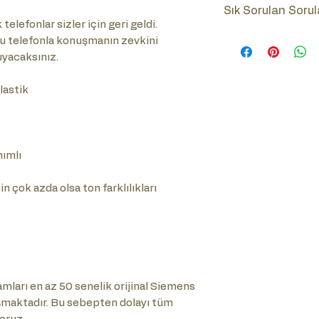
Lütfen ürünün num
Sık Sorulan Sorul
(Tuşlu-Çevirmeli)
telefonlar sizler için geri geldi.
Sık Sorulan Soru
bu telefonla konuşmanın zevkini
tıklayınız.
yacaksınız.
astik
nımlı
n çok azda olsa ton farklılıkları
ları en az 50 senelik orijinal Siemens
şmaktadır. Bu sebepten dolayı tüm