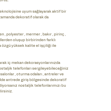
oruz.
knolojisine uyum sağlayarak aktif bir
ı zamanda dekoratif olarak da
 , polyester , mermer , bakır , pirinç ,
allerden oluşup birbirinden farklı
zgü yüksek kalite el işçiliği ile
rak iç mekan dekorasyonlarınızda
staljik telefonları sergileyebileceğiniz
 salonlar , oturma odaları , antreler ve
kilde antrede giriş bölgesinde dekoratif
diyorsanız nostaljik telefonlarımızı bu
irsiniz.