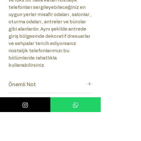
ve lüks bir hava katan nostaljik
telefonları sergileyebileceğiniz en
uygun yerler misafir odaları , salonlar ,
oturma odaları , antreler ve bürolar
gibi alanlardır. Aynı şekilde antrede
giriş bölgesinde dekoratif dresuarlar
ve sehpalar tercih ediyorsanız
nostaljik telefonlarımızı bu
bölümlerde rahatlıkla
kullanabilirsiniz.
Önemli Not
Lütfen ürünün numaratör takımını
Sık Sorulan Sorular (SSS)
seçiniz.(Tuşlu-Çevirmeli)
Sık Sorulan Sorulara bakmak için
burayı tıklayınız.