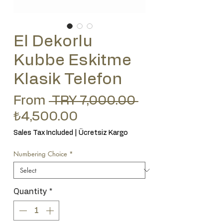
El Dekorlu
Kubbe Eskitme
Klasik Telefon
Regular Price
From
 TRY 7,000.00 
Sale Price
₺4,500.00
Sales Tax Included
|
Ücretsiz Kargo
Numbering Choice
*
Quantity
*