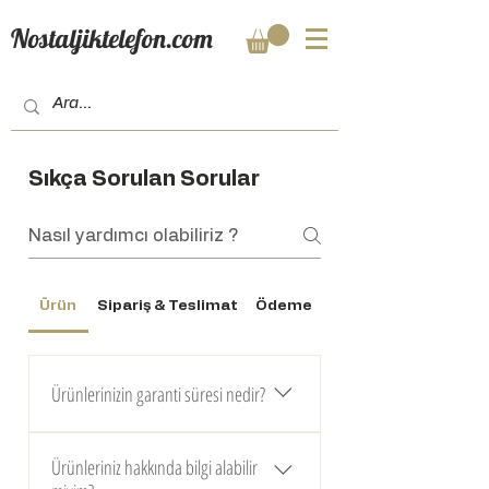
Nostaljiktelefon.com
Sıkça Sorulan Sorular
Ürün
Sipariş & Teslimat
Ödeme
Ürünlerinizin garanti süresi nedir?
Tüm ürünlerimiz 3 yıl fabrika garantisi ve 10
Ürünleriniz hakkında bilgi alabilir
yıl parça temini garantisiyle sunulmaktadır.