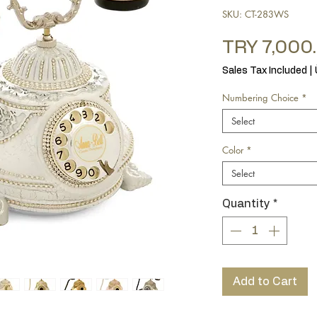
SKU: CT-283WS
TRY 7,000
Sales Tax Included
|
Numbering Choice
*
Select
Color
*
Select
Quantity
*
Add to Cart