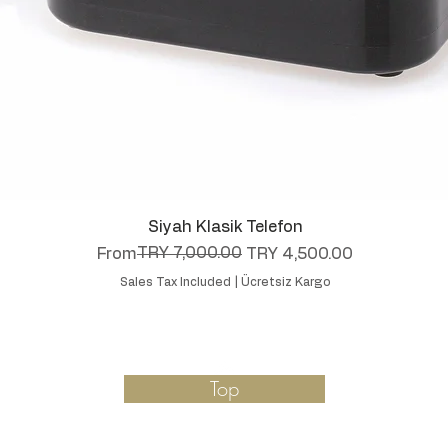
Quick View
Siyah Klasik Telefon
Regular Price
Sale Price
TRY 7,000.00
From
TRY 4,500.00
Sales Tax Included
|
Ücretsiz Kargo
Top