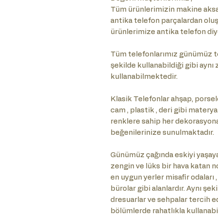
Tüm ürünlerimizin makine aksam
antika telefon parçalardan olu
ürünlerimize antika telefon diy
Tüm telefonlarımız günümüz te
şekilde kullanabildiği gibi ayn
kullanabilmektedir.
Klasik Telefonlar ahşap, porselen
cam , plastik , deri gibi matery
renklere sahip her dekorasyona ö
beğenilerinize sunulmaktadır.
Günümüz çağında eskiyi yaşaya
zengin ve lüks bir hava katan no
en uygun yerler misafir odaları ,
bürolar gibi alanlardır. Aynı şe
dresuarlar ve sehpalar tercih e
bölümlerde rahatlıkla kullanabil