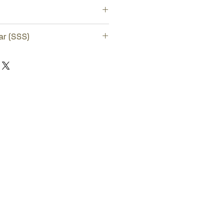
aratör takımını seçiniz.
ar (SSS)
lara bakmak için
burayı