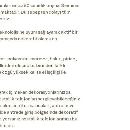
ları en az 50 senelik orijinal Siemens
şmaktadır. Bu sebepten dolayı tüm
oruz.
knolojisine uyum sağlayarak aktif bir
ı zamanda dekoratif olarak da
 , polyester , mermer , bakır , pirinç ,
allerden oluşup birbirinden farklı
zgü yüksek kalite el işçiliği ile
rak iç mekan dekorasyonlarınızda
staljik telefonları sergileyebileceğiniz
 salonlar , oturma odaları , antreler ve
kilde antrede giriş bölgesinde dekoratif
diyorsanız nostaljik telefonlarımızı bu
irsiniz.