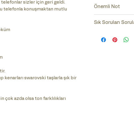
telefonlar sizler için geri geldi.
Önemli Not
bu telefonla konuşmaktan mutlu
Lütfen ürünün num
Sık Sorulan Sorul
(Tuşlu-Çevirmeli)
Döküm
Sık Sorulan Soru
tıklayınız.
cm
ir.
p kenarları swarovski taşlarla şık bir
n çok azda olsa ton farklılıkları