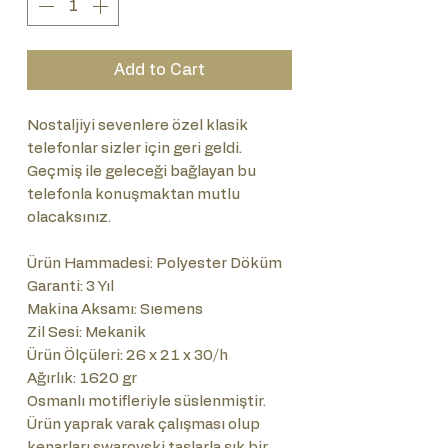
Add to Cart
Nostaljiyi sevenlere özel klasik
telefonlar sizler için geri geldi.
Geçmiş ile geleceği bağlayan bu
telefonla konuşmaktan mutlu
olacaksınız.
Ürün Hammadesi: Polyester Döküm
Garanti: 3 Yıl
Makina Aksamı: Sıemens
Zil Sesi: Mekanik
Ürün Ölçüleri: 26 x 21 x 30/h
Ağırlık: 1620 gr
Osmanlı motifleriyle süslenmiştir.
Ürün yaprak varak çalışması olup
kenarları swarovski taşlarla şık bir