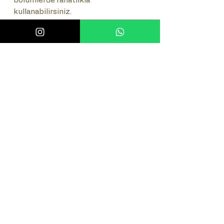
bölümlerde rahatlıkla
kullanabilirsiniz.
Önemli Not
Lütfen ürünün numaratör takımını
Sık Sorulan Sorular (SSS)
seçiniz.(Tuşlu-Çevirmeli)
Sık Sorulan Sorulara bakmak için
burayı tıklayınız.
Related
Products
Best Seller
New