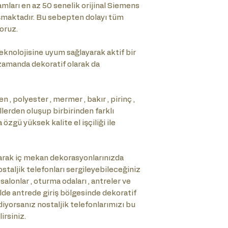
ları en az 50 senelik orijinal Siemens
şmaktadır. Bu sebepten dolayı tüm
oruz.
knolojisine uyum sağlayarak aktif bir
ı zamanda dekoratif olarak da
 , polyester , mermer , bakır , pirinç ,
allerden oluşup birbirinden farklı
zgü yüksek kalite el işçiliği ile
rak iç mekan dekorasyonlarınızda
staljik telefonları sergileyebileceğiniz
 salonlar , oturma odaları , antreler ve
kilde antrede giriş bölgesinde dekoratif
diyorsanız nostaljik telefonlarımızı bu
irsiniz.