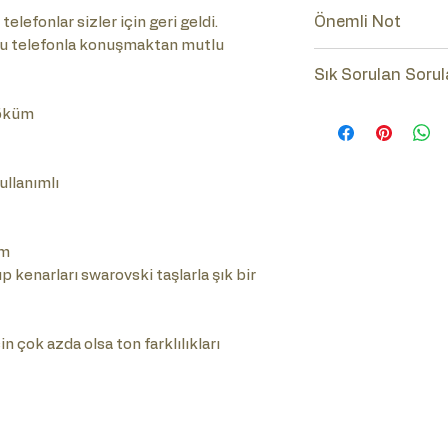
Önemli Not
telefonlar sizler için geri geldi.
bu telefonla konuşmaktan mutlu
Lütfen ürünün num
Sık Sorulan Sorul
(Tuşlu-Çevirmeli)
Sık Sorulan Soru
Döküm
tıklayınız.
ullanımlı
cm
p kenarları swarovski taşlarla şık bir
n çok azda olsa ton farklılıkları