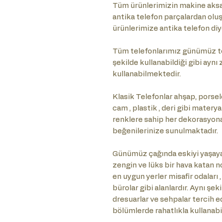
Tüm ürünlerimizin makine aksam
antika telefon parçalardan olu
ürünlerimize antika telefon diy
Tüm telefonlarımız günümüz te
şekilde kullanabildiği gibi ayn
kullanabilmektedir.
Klasik Telefonlar ahşap, porselen
cam , plastik , deri gibi matery
renklere sahip her dekorasyona ö
beğenilerinize sunulmaktadır.
Günümüz çağında eskiyi yaşaya
zengin ve lüks bir hava katan no
en uygun yerler misafir odaları ,
bürolar gibi alanlardır. Aynı şe
dresuarlar ve sehpalar tercih e
bölümlerde rahatlıkla kullanabil