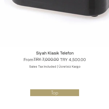
Quick View
Siyah Klasik Telefon
Regular Price
Sale Price
TRY 7,000.00
From
TRY 4,500.00
Sales Tax Included
|
Ücretsiz Kargo
Top