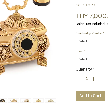
SKU: CT-305V
TRY 7,000
Sales Tax Included
|
Numbering Choice
*
Select
Color
*
Select
Quantity
*
Add to Cart