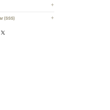
aratör takımını seçiniz.
ar (SSS)
lara bakmak için
burayı