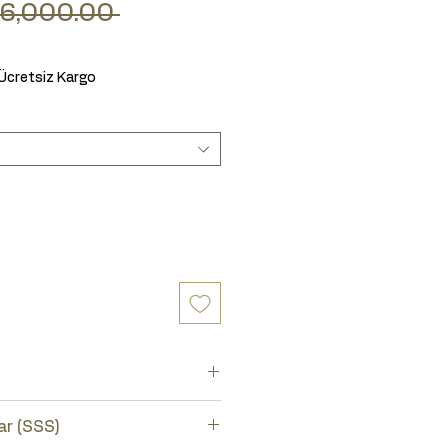
Regular Price
 6,000.00 
Sale Price
Ücretsiz Kargo
aratör takımını seçiniz.
ar (SSS)