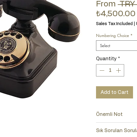
From
 TRY
₺4,500.00
Sales Tax Included
|
Numbering Choice
*
Select
Quantity
*
Add to Cart
Önemli Not
Lütfen ürünün num
Sık Sorulan Sorul
(Tuşlu-Çevirmeli)