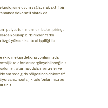
knolojisine uyum sağlayarak aktif bir
ı zamanda dekoratif olarak da
 , polyester , mermer , bakır , pirinç ,
allerden oluşup birbirinden farklı
zgü yüksek kalite el işçiliği ile
rak iç mekan dekorasyonlarınızda
staljik telefonları sergileyebileceğiniz
 salonlar , oturma odaları , antreler ve
kilde antrede giriş bölgesinde dekoratif
diyorsanız nostaljik telefonlarımızı bu
irsiniz.