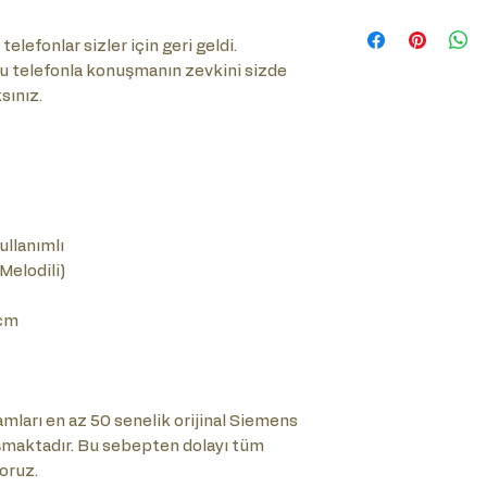
Sık Sorulan Soru
tıklayınız.
telefonlar sizler için geri geldi.
u telefonla konuşmanın zevkini sizde
sınız.
ullanımlı
-Melodili)
cm
ları en az 50 senelik orijinal Siemens
şmaktadır. Bu sebepten dolayı tüm
oruz.