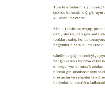
Tüm telefonlarımız günümüz te
şekilde kullanabildiği gibi ayn
kullanabilmektedir.
Klasik Telefonlar ahşap, porselen
cam , plastik , deri gibi matery
renklere sahip her dekorasyona ö
beğenilerinize sunulmaktadır.
Günümüz çağında eskiyi yaşaya
zengin ve lüks bir hava katan no
en uygun yerler misafir odaları ,
bürolar gibi alanlardır. Aynı şe
dresuarlar ve sehpalar tercih e
bölümlerde rahatlıkla kullanabil