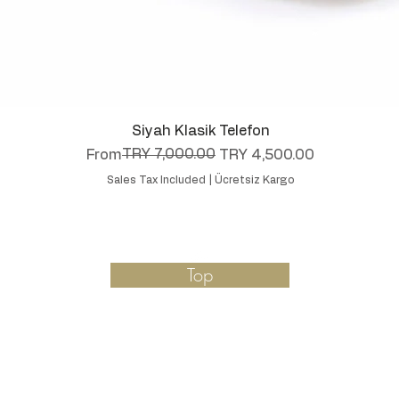
Quick View
Siyah Klasik Telefon
Regular Price
Sale Price
TRY 7,000.00
From
TRY 4,500.00
Sales Tax Included
|
Ücretsiz Kargo
Top