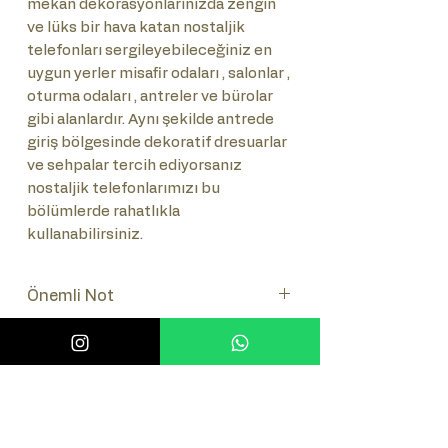
mekan dekorasyonlarınızda zengin
ve lüks bir hava katan nostaljik
telefonları sergileyebileceğiniz en
uygun yerler misafir odaları , salonlar ,
oturma odaları , antreler ve bürolar
gibi alanlardır. Aynı şekilde antrede
giriş bölgesinde dekoratif dresuarlar
ve sehpalar tercih ediyorsanız
nostaljik telefonlarımızı bu
bölümlerde rahatlıkla
kullanabilirsiniz.
Önemli Not
Lütfen ürünün numaratör takımını
Sık Sorulan Sorular (SSS)
seçiniz.(Tuşlu-Çevirmeli)
Sık Sorulan Sorulara bakmak için
burayı tıklayınız.